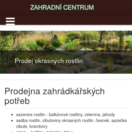
hradní a lesní techniky
Prodejna zahrádkářských
potřeb
sazenice rostlin - balkónové rostliny, zelenina, jahody
sadba rostlin, cibuloviny okrasných rostlin, česnek, sazečka
cibule, brambory